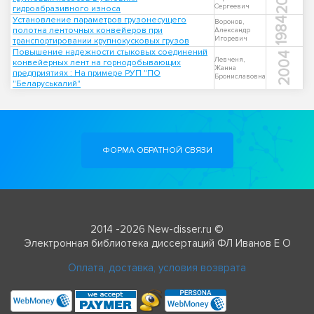
Сергеевич
гидроабразивного износа
Установление параметров грузонесущего
1984
Воронов,
полотна ленточных конвейеров при
Александр
Игоревич
транспортировании крупнокусковых грузов
Повышение надежности стыковых соединений
2004
Левченя,
конвейерных лент на горнодобывающих
Жанна
предприятиях : На примере РУП "ПО
Брониславовна
"Беларуськалий"
ФОРМА ОБРАТНОЙ СВЯЗИ
2014 -2026 New-disser.ru ©
Электронная библиотека диссертаций ФЛ Иванов Е О
Оплата, доставка, условия возврата