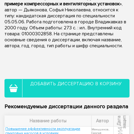
примере компрессорных и вентиляторных установок
»,
автор — Дьяконова, Софья Николаевна, относится к
типу: кандидатская диссертация по специальности
05.05.06. Работа подготовлена в городе Владикавказ в
2000 году. Объем работы: 273 с. : ил.. Внутренний код
товара: 01000302858. На странице представлены
основные сведения о диссертации, включая название,
автора, год, город, тип работы и шифр специальности.
ДОБАВИТЬ ДИССЕРТАЦИЮ В КОРЗИНУ
Рекомендуемые диссертации данного раздела
ы
Д
а
т
а
з
а
щ
и
т
Название работы
Автор
Повышение эффективности эксплуатации
2014
Меньшиков,
грунтовых насосов в условиях
Сергей