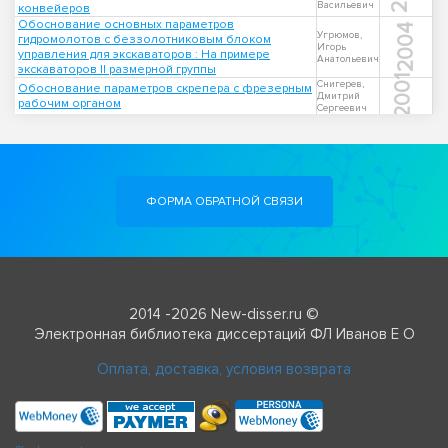
Васильевич
конвейеров
Обоснование основных параметров
2004
Угрюмов,
гидромолотов с беззолотниковым блоком
Игорь
управления для экскаваторов : На примере
Анатольевич
экскаваторов II размерной группы
2001
Снигерев,
Обоснование параметров скрепера с фрезерным
Дмитрий
рабочим органом
Сергеевич
ФОРМА ОБРАТНОЙ СВЯЗИ
2014 -2026 New-disser.ru ©
Электронная библиотека диссертаций ФЛ Иванов Е О
Оплата, доставка, условия возврата