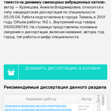
тяжести на динамику самоходных вибрационных катков
»,
автор — Кузнецова, Анжела Владимировна, относится к
типу: кандидатская диссертация по специальности
05.05.04. Работа подготовлена в городе Тюмень в 2001
году. Объем работы: 142 с.. Внутренний код товара:
01000319745. На странице представлены основные
сведения о диссертации, включая название, автора, год,
город, тип работы и шифр специальности.
ДОБАВИТЬ ДИССЕРТАЦИЮ В КОРЗИНУ
Рекомендуемые диссертации данного раздела
ы
Д
а
т
а
з
а
щ
и
т
Название работы
Автор
Совершенствование метода определения
2011
Никитин,
нагрузок и снижения металлоемкости цепных
Сергей