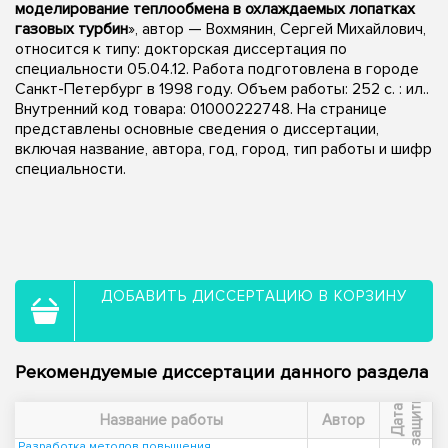
моделирование теплообмена в охлаждаемых лопатках
газовых турбин
», автор — Вохмянин, Сергей Михайлович,
относится к типу: докторская диссертация по
специальности 05.04.12. Работа подготовлена в городе
Санкт-Петербург в 1998 году. Объем работы: 252 с. : ил..
Внутренний код товара: 01000222748. На странице
представлены основные сведения о диссертации,
включая название, автора, год, город, тип работы и шифр
специальности.
ДОБАВИТЬ ДИССЕРТАЦИЮ В КОРЗИНУ
Рекомендуемые диссертации данного раздела
ы
Д
а
т
а
з
а
щ
и
т
Название работы
Автор
Разработка методов повышения