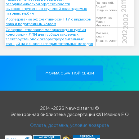
2011
Грановский,
газодинамической эффективности
Андрей
высоконагруженных ступеней охлаждаемых
Владимирович
газовых турбин
2002
Морозенко,
Исследование эффективности ГТУ с впрыском
Мария
пара и водогрейным котлом
Ивановна
Совершенствование малорасходных турбин
2012
Матвеев,
конструкции ЛПИ для турбодетандерных
Юрий
электроустановок газораспределительных
Владимирович
станций на основе экспериментальных методов
ФОРМА ОБРАТНОЙ СВЯЗИ
2014 -2026 New-disser.ru ©
Электронная библиотека диссертаций ФЛ Иванов Е О
Оплата, доставка, условия возврата