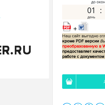
до око
01
+
Наш сайт выгодно отл
кроме PDF версии
Вы
преобразованную в 
предоставляет качес
работе с документом