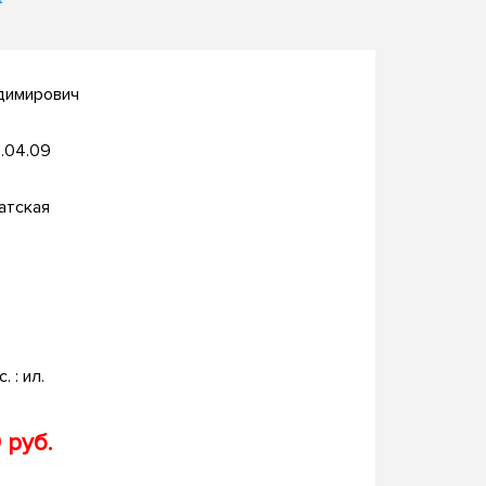
димирович
.04.09
атская
. : ил.
 руб.