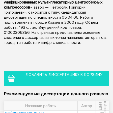
унифицированных мультипликаторных центробежных
компрессоров
», автор — Петросян, Григорий
Григорьевич, относится к типу: кандидатская
диссертация по специальности 05.04.06. Работа
подготовлена в городе Казань в 2000 году. Объем
работы: 193 с. : ил.. Внутренний код товара:
01000306356. На странице представлены основные
сведения о диссертации, включая название, автора, год,
город, тип работы и шифр специальности.
ДОБАВИТЬ ДИССЕРТАЦИЮ В КОРЗИНУ
Рекомендуемые диссертации данного раздела
ы
Д
а
т
а
з
а
щ
и
т
Название работы
Автор
Комбинированная система