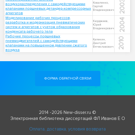
2003
Коваленко,
воздухораспределения с самодействующими
Сергей
клапанами поршневых детандер-компрессорных
Владимирович
агрегатов
Моделирование рабочих процессов,
2004
Кюрджиев,
разработка и модернизация пневматических
Юрий
систем и агрегатов с учетом образования
Владимирович
конденсата рабочего тела
Рабочие процессы поршневых
2010
Калекин,
пневмодвигателей с самодействующими
Дмитрий
клапанами на повышенном давлении сжатого
Вячеславович
воздуха
ФОРМА ОБРАТНОЙ СВЯЗИ
2014 -2026 New-disser.ru ©
Электронная библиотека диссертаций ФЛ Иванов Е О
Оплата, доставка, условия возврата