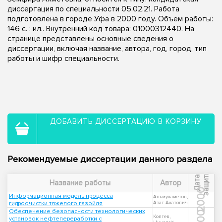
диссертация по специальности 05.02.21. Работа
подготовлена в городе Уфа в 2000 году. Объем работы:
146 с. : ил.. Внутренний код товара: 01000312440. На
странице представлены основные сведения о
диссертации, включая название, автора, год, город, тип
работы и шифр специальности.
ДОБАВИТЬ ДИССЕРТАЦИЮ В КОРЗИНУ
Рекомендуемые диссертации данного раздела
ы
Д
а
т
а
з
а
щ
и
т
Название работы
Автор
2000
Информационная модель процесса
Альмухаметов,
гидроочистки тяжелого газойля
Азат Ахатович
Обеспечение безопасности технологических
Коптев,
установок нефтепереработки с