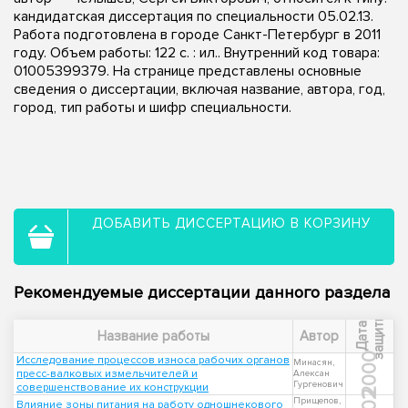
кандидатская диссертация по специальности 05.02.13.
Работа подготовлена в городе Санкт-Петербург в 2011
году. Объем работы: 122 с. : ил.. Внутренний код товара:
01005399379. На странице представлены основные
сведения о диссертации, включая название, автора, год,
город, тип работы и шифр специальности.
ДОБАВИТЬ ДИССЕРТАЦИЮ В КОРЗИНУ
Рекомендуемые диссертации данного раздела
ы
Д
а
т
а
з
а
щ
и
т
Название работы
Автор
2000
Исследование процессов износа рабочих органов
Минасян,
пресс-валковых измельчителей и
Алексан
Гургенович
совершенствование их конструкции
Прищепов,
Влияние зоны питания на работу одношнекового