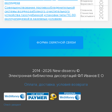
2002
Владимир
экструдера
Борисович
Совершенствование противообледенительной
2008
Словиков,
системы воздухозаборного очистительного
Станислав
устройства газотурбинной установки типа ПС-90,
Васильевич
эксплуатируемой в наземных условиях
ФОРМА ОБРАТНОЙ СВЯЗИ
2014 -2026 New-disser.ru ©
Электронная библиотека диссертаций ФЛ Иванов Е О
Оплата, доставка, условия возврата
Check passport