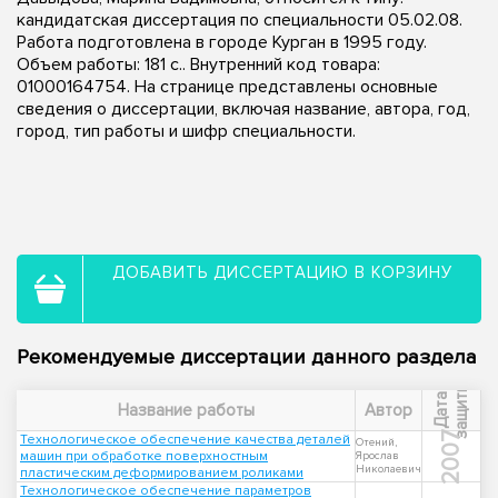
кандидатская диссертация по специальности 05.02.08.
Работа подготовлена в городе Курган в 1995 году.
Объем работы: 181 с.. Внутренний код товара:
01000164754. На странице представлены основные
сведения о диссертации, включая название, автора, год,
город, тип работы и шифр специальности.
ДОБАВИТЬ ДИССЕРТАЦИЮ В КОРЗИНУ
Рекомендуемые диссертации данного раздела
ы
Д
а
т
а
з
а
щ
и
т
Название работы
Автор
2007
Технологическое обеспечение качества деталей
Отений,
машин при обработке поверхностным
Ярослав
Николаевич
пластическим деформированием роликами
Технологическое обеспечение параметров