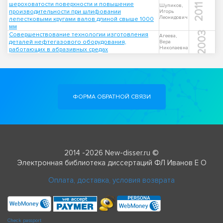
шероховатости поверхности и повышение
2011
Шупиков,
производительности при шлифовании
Игорь
Леонидович
лепестковыми кругами валов длиной свыше 1000
мм
2003
Совершенствование технологии изготовления
Агеева,
деталей нефтегазового оборудования,
Вера
Николаевна
работающих в абразивных средах
ФОРМА ОБРАТНОЙ СВЯЗИ
2014 -2026 New-disser.ru ©
Электронная библиотека диссертаций ФЛ Иванов Е О
Оплата, доставка, условия возврата
Check passport