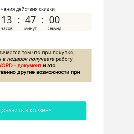
нчания действия скидки
13
46
59
ичается тем что при покупке,
 в подарок получаете
работу
WORD - документ
и это
твенно другие возможности при
ДОБАВИТЬ В КОРЗИНУ