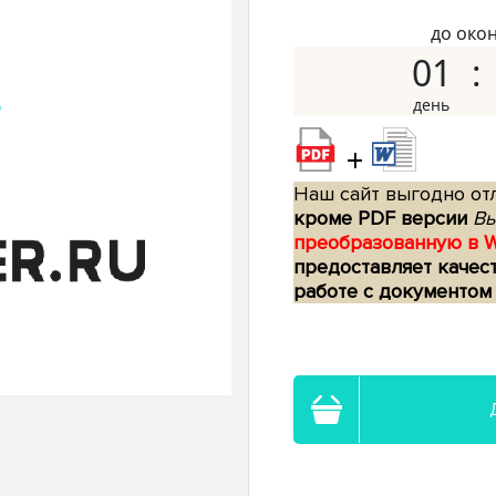
до око
01
+
Наш сайт выгодно отл
кроме PDF версии
Вы
преобразованную в 
предоставляет качес
работе с документом