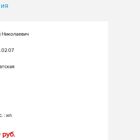
ния
й Николаевич
.02.07
атская
. : ил.
 руб.