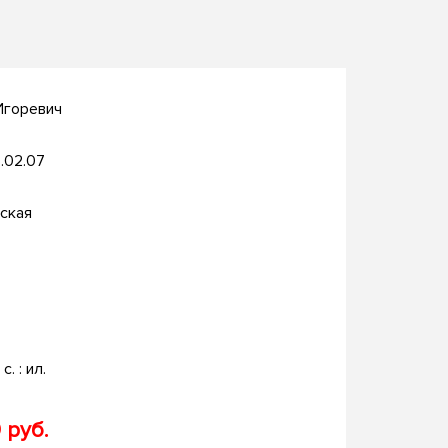
Игоревич
.02.07
ская
с. : ил.
 руб.