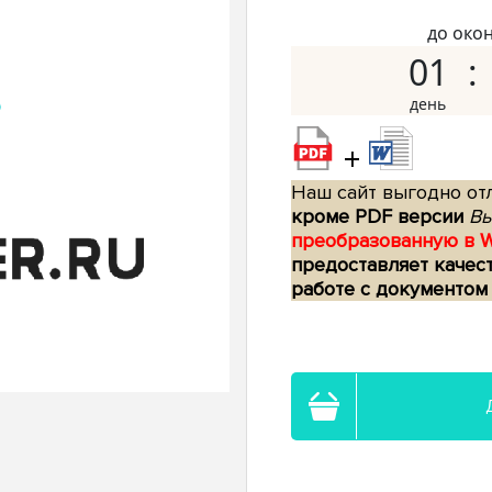
до око
01
+
Наш сайт выгодно отл
кроме PDF версии
Вы
преобразованную в 
предоставляет качес
работе с документом