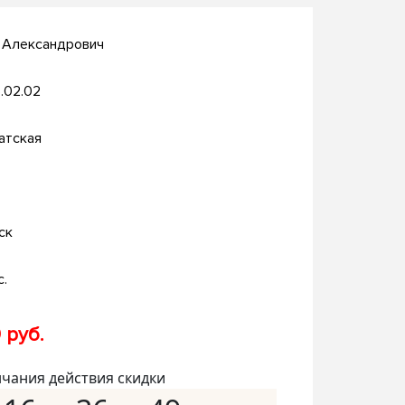
й Александрович
.02.02
атская
ск
с.
 руб.
нчания действия скидки