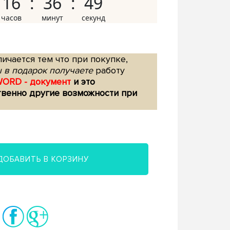
16
36
48
ичается тем что при покупке,
 в подарок получаете
работу
WORD - документ
и это
твенно другие возможности при
ДОБАВИТЬ В КОРЗИНУ