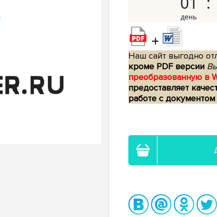
01
+
Наш сайт выгодно отл
кроме PDF версии
Вы
преобразованную в 
предоставляет качес
работе с документом