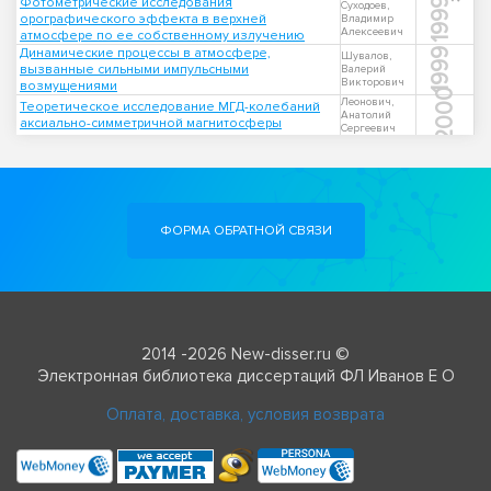
Фотометрические исследования
1999
Суходоев,
орографического эффекта в верхней
Владимир
Алексеевич
атмосфере по ее собственному излучению
Динамические процессы в атмосфере,
1999
Шувалов,
вызванные сильными импульсными
Валерий
Викторович
возмущениями
2000
Леонович,
Теоретическое исследование МГД-колебаний
Анатолий
аксиально-симметричной магнитосферы
Сергеевич
ФОРМА ОБРАТНОЙ СВЯЗИ
2014 -2026 New-disser.ru ©
Электронная библиотека диссертаций ФЛ Иванов Е О
Оплата, доставка, условия возврата