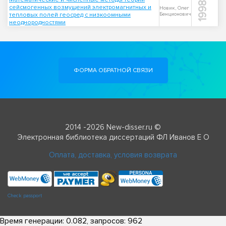
1998
сейсмогенных возмущений электромагнитных и
Новик, Олег
тепловых полей геосред с низкоомными
Бенционович
неоднородностями
ФОРМА ОБРАТНОЙ СВЯЗИ
2014 -2026 New-disser.ru ©
Электронная библиотека диссертаций ФЛ Иванов Е О
Оплата, доставка, условия возврата
Check passport
Время генерации: 0.082, запросов: 962