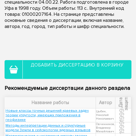
специальности 04.00.22. Работа подготовлена в городе
Уфа в 1998 году. Объем работы: 113 с.. Внутренний код
товара: 01000207164. На странице представлены
основные сведения о диссертации, включая название,
автора, год, город, тип работы и шифр специальности.
ДОБАВИТЬ ДИССЕРТАЦИЮ В КОРЗИНУ
Рекомендуемые диссертации данного раздела
ы
Д
а
т
а
з
а
щ
и
т
Название работы
Автор
Новые классы точных решений краевых задач
1999
Цыбин,
теории упругости, имеющих приложения в
Николай
Николаевич
геофизике
1999
Овчинников,
Методы интерпретации данных и структурные
Владимир
модели Земли в сейсмологии ядерных взрывов
Михайлович
Математические и численные методы теории