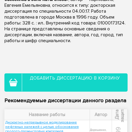
Евгения Емельяновна, относится к типу: докторская
диссертация по специальности 04.00.17. Работа
подготовлена в городе Москва в 1996 году. Объем
работы: 328 с. : ил.. Внутренний код товара: 01000173124.
На странице представлены основные сведения о
диссертации, включая название, автора, год, город, тип
работы и шифр специальности.
ДОБАВИТЬ ДИССЕРТАЦИЮ В КОРЗИНУ
Рекомендуемые диссертации данного раздела
ы
Д
а
т
а
з
а
щ
и
т
Название работы
Автор
Дискретно-непрерывное моделирование
нефтяных залежей с целью обоснования
Дорошенко,
геолого-промысловых критериев