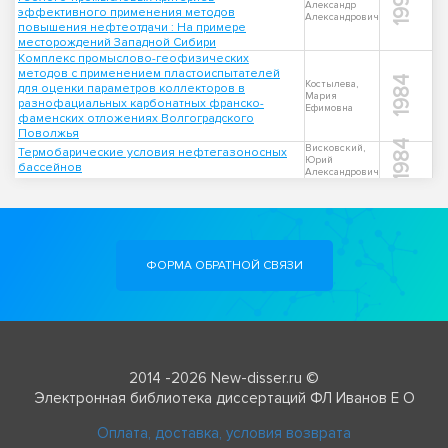
1999
Александр
эффективного применения методов
Александрович
повышения нефтеотдачи : На примере
месторождений Западной Сибири
Комплекс промыслово-геофизических
методов с применением пластоиспытателей
1984
Костылева,
для оценки параметров коллекторов в
Мария
разнофациальных карбонатных франско-
Ефимовна
фаменских отложениях Волгоградского
Поволжья
1984
Висковский,
Термобарические условия нефтегазоносных
Юрий
бассейнов
Александрович
ФОРМА ОБРАТНОЙ СВЯЗИ
2014 -2026 New-disser.ru ©
Электронная библиотека диссертаций ФЛ Иванов Е О
Оплата, доставка, условия возврата