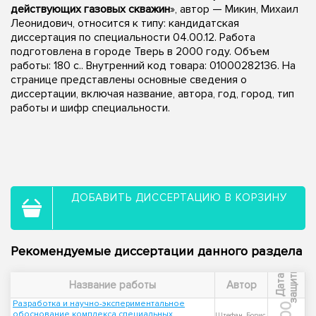
действующих газовых скважин
», автор — Микин, Михаил
Леонидович, относится к типу: кандидатская
диссертация по специальности 04.00.12. Работа
подготовлена в городе Тверь в 2000 году. Объем
работы: 180 с.. Внутренний код товара: 01000282136. На
странице представлены основные сведения о
диссертации, включая название, автора, год, город, тип
работы и шифр специальности.
ДОБАВИТЬ ДИССЕРТАЦИЮ В КОРЗИНУ
Рекомендуемые диссертации данного раздела
ы
Д
а
т
а
з
а
щ
и
т
Название работы
Автор
Разработка и научно-экспериментальное
обоснование комплекса специальных
Штефан, Борис