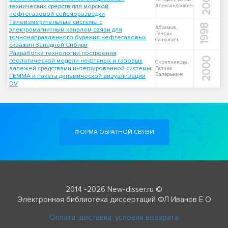
2000
технических средств для морской
Александрович
нефтегазовой сейсморазведки
Телеизмерительные системы с
1998
Абрамов,
электромагнитным каналом связи для
Генрих
точнонаправленного бурения нефтегазовых
Саакович
скважин Западной Сибири
Разработка технологии построения
2000
геологической модели нефтяных и газовых
Скрипникова,
залежей средствами интегрированной системы
Галина
Валерьевна
ГЕММА и пакета динамической визуализации
DV
ФОРМА ОБРАТНОЙ СВЯЗИ
2014 -2026 New-disser.ru ©
Электронная библиотека диссертаций ФЛ Иванов Е О
Оплата, доставка, условия возврата