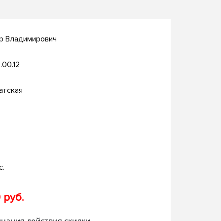
др Владимирович
.00.12
атская
с.
 руб.