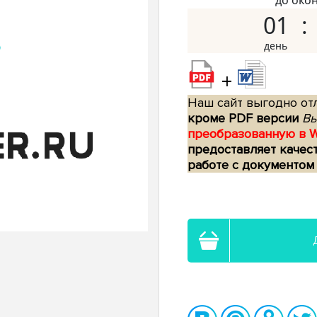
до око
01
+
Наш сайт выгодно отл
кроме PDF версии
Вы
преобразованную в 
предоставляет качес
работе с документом