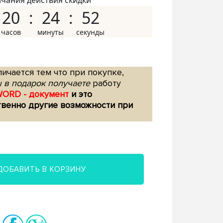
нчания действия скидки
20
24
51
ичается тем что при покупке,
 в подарок получаете
работу
WORD - документ
и это
твенно другие возможности при
ДОБАВИТЬ В КОРЗИНУ