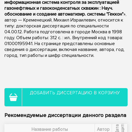
информационная система контроля за эксплуатацией
газонефтяных и газоконденсатных скважин : Науч.
обоснование и создание автоматизир. системы "Геккон"
»,
автор — Кременецкий, Михаил Израилевич, относится к
типу: докторская диссертация по специальности
04.00.12. Работа подготовлена в городе Москва в 1998
году. Объем работы: 312 с. : ил.. Внутренний код товара:
01000195941. На странице представлены основные
сведения о диссертации, включая название, автора, год,
город, тип работы и шифр специальности.
ДОБАВИТЬ ДИССЕРТАЦИЮ В КОРЗИНУ
Рекомендуемые диссертации данного раздела
ы
Д
а
т
а
з
а
щ
и
т
Название работы
Автор