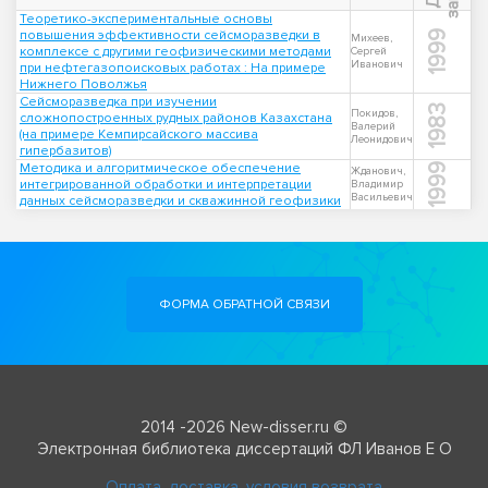
Теоретико-экспериментальные основы
повышения эффективности сейсморазведки в
1999
Михеев,
комплексе с другими геофизическими методами
Сергей
Иванович
при нефтегазопоисковых работах : На примере
Нижнего Поволжья
Сейсморазведка при изучении
1983
Покидов,
сложнопостроенных рудных районов Казахстана
Валерий
(на примере Кемпирсайского массива
Леонидович
гипербазитов)
Методика и алгоритмическое обеспечение
1999
Жданович,
интегрированной обработки и интерпретации
Владимир
Васильевич
данных сейсморазведки и скважинной геофизики
ФОРМА ОБРАТНОЙ СВЯЗИ
2014 -2026 New-disser.ru ©
Электронная библиотека диссертаций ФЛ Иванов Е О
Оплата, доставка, условия возврата