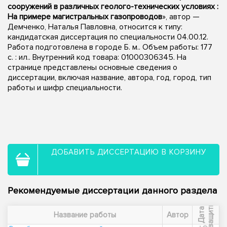
сооружений в различных геолого-технических условиях :
На примере магистральных газопроводов
», автор —
Демченко, Наталья Павловна, относится к типу:
кандидатская диссертация по специальности 04.00.12.
Работа подготовлена в городе Б. м.. Объем работы: 177
с. : ил.. Внутренний код товара: 01000306345. На
странице представлены основные сведения о
диссертации, включая название, автора, год, город, тип
работы и шифр специальности.
ДОБАВИТЬ ДИССЕРТАЦИЮ В КОРЗИНУ
Рекомендуемые диссертации данного раздела
ы
Д
а
т
а
з
а
щ
и
т
Название работы
Автор