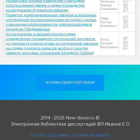
Разработка техники измерений и методики
1985
Челокьян,
использования трития и радиоуглерода при
Ревмир
Степанович
исследовании бурящихся скважин
Развитие комбинированных скважин и наземных
1985
Ойфа,
наблюдений поляризационным методом с целью
Виктор
повышения эффективности сейсморазведки в
Яковлевич
Западном Предкавказье
Исследование и разработка методики
определения площадного положения контактов
1984
Лигус,
по данным геофизических исследований скважин
Евгений
Викторович
на стадии подсчета запасов нефти и газа (на
примере меловых отложений Западной Сибири)
ФОРМА ОБРАТНОЙ СВЯЗИ
2014 -2026 New-disser.ru ©
Электронная библиотека диссертаций ФЛ Иванов Е О
Оплата, доставка, условия возврата