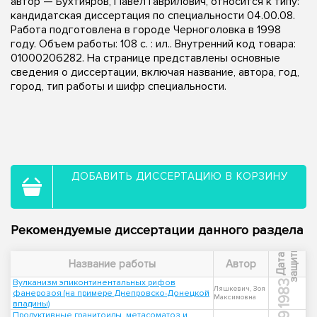
автор — Бухтияров, Павел Гаврилович, относится к типу:
кандидатская диссертация по специальности 04.00.08.
Работа подготовлена в городе Черноголовка в 1998
году. Объем работы: 108 с. : ил.. Внутренний код товара:
01000206282. На странице представлены основные
сведения о диссертации, включая название, автора, год,
город, тип работы и шифр специальности.
ДОБАВИТЬ ДИССЕРТАЦИЮ В КОРЗИНУ
Рекомендуемые диссертации данного раздела
ы
Д
а
т
а
з
а
щ
и
т
Название работы
Автор
Вулканизм эпиконтинентальных рифов
1983
Ляшкевич, Зоя
фанерозоя (на примере Днепровско-Донецкой
Максимовна
впадины)
Продуктивные гранитоиды, метасоматоз и