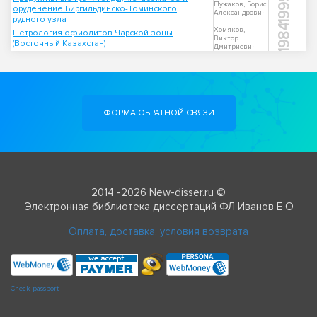
1999
Пужаков, Борис
оруденение Биргильдинско-Томинского
Александрович
рудного узла
1984
Хомяков,
Петрология офиолитов Чарской зоны
Виктор
(Восточный Казахстан)
Дмитриевич
ФОРМА ОБРАТНОЙ СВЯЗИ
2014 -2026 New-disser.ru ©
Электронная библиотека диссертаций ФЛ Иванов Е О
Оплата, доставка, условия возврата
Check passport