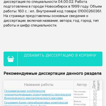
диссертация по специальности 04.00.02. Работа
подготовлена в городе Новосибирск в 1999 году. Объем
работы: 160 с. : ил.. Внутренний код товара: 01000260361.
На странице представлены основные сведения о
диссертации, включая название, автора, год, город, тип
работы и шифр специальности.
ДОБАВИТЬ ДИССЕРТАЦИЮ В КОРЗИНУ
Рекомендуемые диссертации данного раздела
ы
Д
а
т
а
з
а
щ
и
т
Название работы
Автор
Геохимические особенности
1985
Чистякова,
углеродсодержащих пород нижнего протерозоя
Наталия
Николаевна
Воронежского кристаллического массива
1983
Фомин,
Геохимия базит-гипербазитовых комплексов
Александр