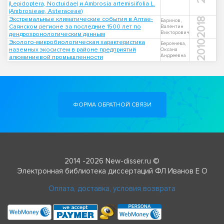
(Lepidoptera, Noctuidae) и Ambrosia artemisiifolia L.
(Ambrosieae, Asteraceae)
Экстремальные климатические события в Алтае-
2018
Баринов,
Саянском регионе за последние 1500 лет по
Валентин
Викторович
дендрохронологическим данным
Эколого-микробиологическая характеристика
2010
Берсенева,
наземных экосистем в районе предприятий
Оксана
Андреевна
алюминиевой промышленности
ФОРМА ОБРАТНОЙ СВЯЗИ
2014 -2026 New-disser.ru ©
Электронная библиотека диссертаций ФЛ Иванов Е О
Оплата, доставка, условия возврата