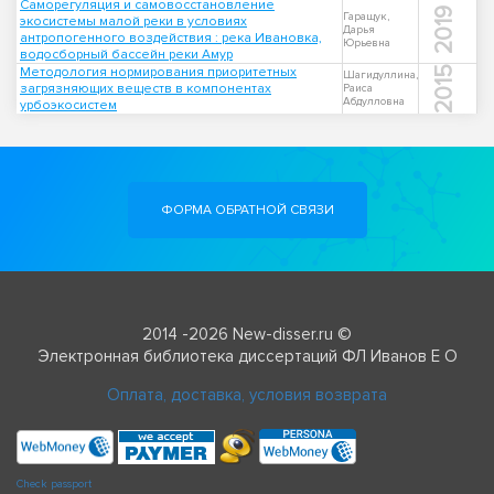
Саморегуляция и самовосстановление
2019
Гаращук,
экосистемы малой реки в условиях
Дарья
антропогенного воздействия : река Ивановка,
Юрьевна
водосборный бассейн реки Амур
Методология нормирования приоритетных
2015
Шагидуллина,
загрязняющих веществ в компонентах
Раиса
Абдулловна
урбоэкосистем
ФОРМА ОБРАТНОЙ СВЯЗИ
2014 -2026 New-disser.ru ©
Электронная библиотека диссертаций ФЛ Иванов Е О
Оплата, доставка, условия возврата
Check passport