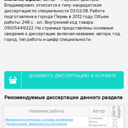
Владимирович, относится к типу: кандидатская
диссертация по специальности 03.02.08. Работа
подготовлена в городе Пермь в 2012 году. Объем
работы: 248 с. : ил.. Внутренний код товара:
01005449222. На странице представлены основные
сведения о диссертации, включая название, автора, год,
город, тип работы и шифр специальности.
ДОБАВИТЬ ДИССЕРТАЦИЮ В КОРЗИНУ
Рекомендуемые диссертации данного раздела
ы
Д
а
т
а
з
а
щ
и
т
Название работы
Автор
2013
Соловьева,
Микроэкологические основы коррекции
Ирина
"дисбиозной" микробиоты человека
Владленовна