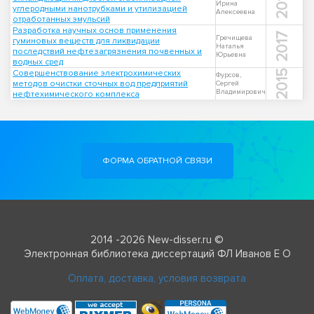
2018
Ирина
углеродными нанотрубками и утилизацией
Алексеевна
отработанных эмульсий
Разработка научных основ применения
2017
Гречищева
гуминовых веществ для ликвидации
Наталья
последствий нефтезагрязнения почвенных и
Юрьевна
водных сред
Совершенствование электрохимических
2015
Фурсов,
методов очистки сточных вод предприятий
Сергей
Владимирович
нефтехимического комплекса
ФОРМА ОБРАТНОЙ СВЯЗИ
2014 -2026 New-disser.ru ©
Электронная библиотека диссертаций ФЛ Иванов Е О
Оплата, доставка, условия возврата