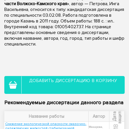
части Волжско-Камского края
», автор — Петрова, Инга
Васильевна, относится к типу: кандидатская диссертация
по специальности 03.02.08. Работа подготовлена в
городе Казань в 2011 году. Объем работы: 188 с. : ил..
Внутренний код товара: 01005402737. На странице
представлены основные сведения о диссертации,
включая название, автора, год, город, тип работы и шифр
специальности.
ДОБАВИТЬ ДИССЕРТАЦИЮ В КОРЗИНУ
Рекомендуемые диссертации данного раздела
ы
Д
а
т
а
з
а
щ
и
т
Название работы
Автор
Снижение экологической опасности смазочно-
Макарова,
охлаждающих жидкостей стабилизацией