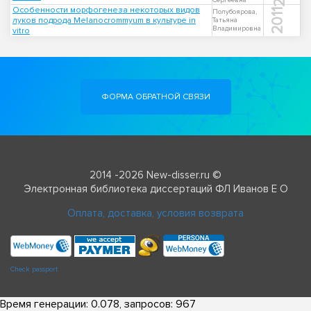
Сергеевна
Особенности морфогенеза некоторых видов
2011
Полубоярова,
луков подрода Melanocrommyum в культуре in
Татьяна
Владимировна
vitro
ФОРМА ОБРАТНОЙ СВЯЗИ
2014 -2026 New-disser.ru ©
Электронная библиотека диссертаций ФЛ Иванов Е О
Оплата, доставка, условия возврата
Check passport
Время генерации: 0.078, запросов: 967