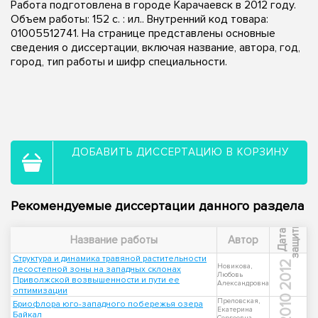
Работа подготовлена в городе Карачаевск в 2012 году.
Объем работы: 152 с. : ил.. Внутренний код товара:
01005512741. На странице представлены основные
сведения о диссертации, включая название, автора, год,
город, тип работы и шифр специальности.
ДОБАВИТЬ ДИССЕРТАЦИЮ В КОРЗИНУ
Рекомендуемые диссертации данного раздела
ы
Д
а
т
а
з
а
щ
и
т
Название работы
Автор
Структура и динамика травяной растительности
2012
Новикова,
лесостепной зоны на западных склонах
Любовь
Приволжской возвышенности и пути ее
Александровна
оптимизации
2010
Преловская,
Бриофлора юго-западного побережья озера
Екатерина
Байкал