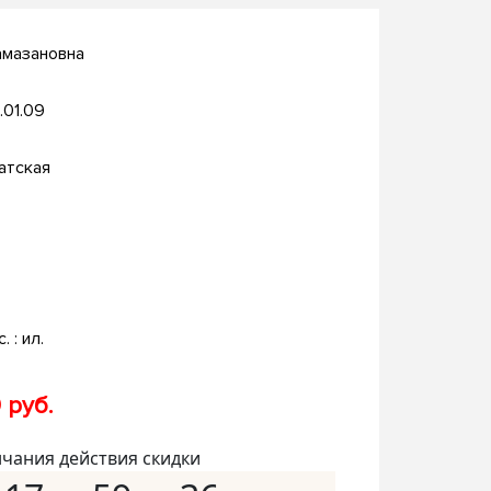
амазановна
.01.09
атская
. : ил.
 руб.
нчания действия скидки