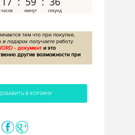
17
59
35
ичается тем что при покупке,
 в подарок получаете
работу
WORD - документ
и это
твенно другие возможности при
ДОБАВИТЬ В КОРЗИНУ