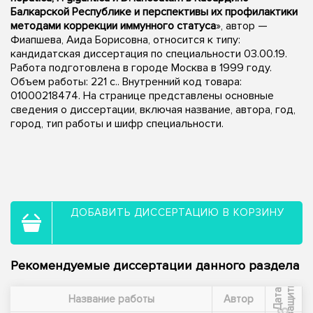
Балкарской Республике и перспективы их профилактики
методами коррекции иммунного статуса
», автор —
Фиапшева, Аида Борисовна, относится к типу:
кандидатская диссертация по специальности 03.00.19.
Работа подготовлена в городе Москва в 1999 году.
Объем работы: 221 с.. Внутренний код товара:
01000218474. На странице представлены основные
сведения о диссертации, включая название, автора, год,
город, тип работы и шифр специальности.
ДОБАВИТЬ ДИССЕРТАЦИЮ В КОРЗИНУ
Рекомендуемые диссертации данного раздела
ы
Д
а
т
а
з
а
щ
и
т
Название работы
Автор