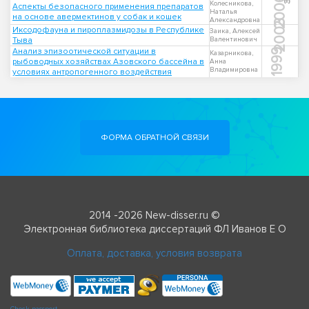
2006
Колесникова,
Аспекты безопасного применения препаратов
Наталья
на основе авермектинов у собак и кошек
Александровна
2003
Иксодофауна и пироплазмидозы в Республике
Заика, Алексей
Тыва
Валентинович
Анализ эпизоотической ситуации в
1999
Казарникова,
рыбоводных хозяйствах Азовского бассейна в
Анна
Владимировна
условиях антропогенного воздействия
ФОРМА ОБРАТНОЙ СВЯЗИ
2014 -2026 New-disser.ru ©
Электронная библиотека диссертаций ФЛ Иванов Е О
Оплата, доставка, условия возврата