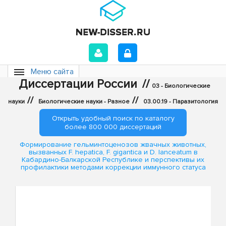
Меню сайта
Диссертации России
//
03 - Биологические
//
//
науки
Биологические науки - Разное
03.00.19 - Паразитология
Открыть удобный поиск по каталогу
более 800 000 диссертаций
Формирование гельминтоценозов жвачных животных,
вызванных F. hepatica, F. gigantica и D. lanceatum в
Кабардино-Балкарской Республике и перспективы их
профилактики методами коррекции иммунного статуса