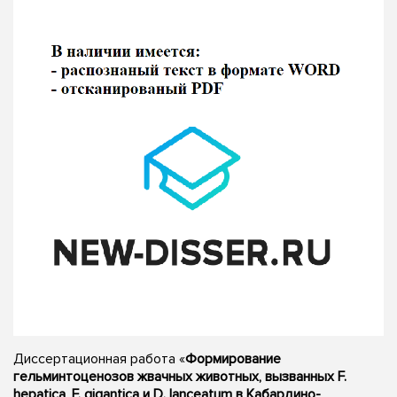
Диссертационная работа «
Формирование
гельминтоценозов жвачных животных, вызванных F.
hepatica, F. gigantica и D. lanceatum в Кабардино-