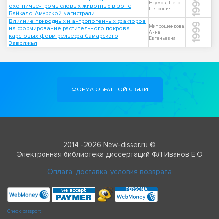
1999
Наумов, Петр
охотничье-промысловых животных в зоне
Петрович
Байкало-Амурской магистрали
Влияние природных и антропогенных факторов
1999
Митрошенкова,
на формирование растительного покрова
Анна
карстовых форм рельефа Самарского
Евгеньевна
Заволжья
ФОРМА ОБРАТНОЙ СВЯЗИ
2014 -2026 New-disser.ru ©
Электронная библиотека диссертаций ФЛ Иванов Е О
Оплата, доставка, условия возврата
Check passport