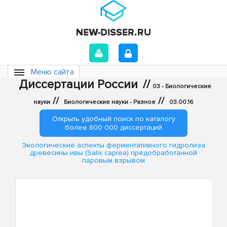
Меню сайта
Диссертации России
//
03 - Биологические
//
//
науки
Биологические науки - Разное
03.00.16
Открыть удобный поиск по каталогу
более 800 000 диссертаций
Экологические аспекты ферментативного гидролиза
древесины ивы (Salix caprea) предобработанной
паровым взрывом