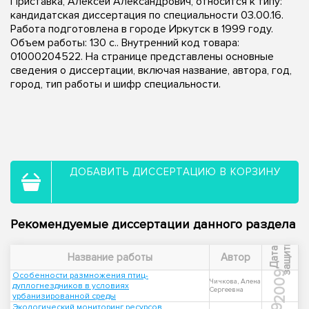
Приставка, Алексей Александрович, относится к типу:
кандидатская диссертация по специальности 03.00.16.
Работа подготовлена в городе Иркутск в 1999 году.
Объем работы: 130 с.. Внутренний код товара:
01000204522. На странице представлены основные
сведения о диссертации, включая название, автора, год,
город, тип работы и шифр специальности.
ДОБАВИТЬ ДИССЕРТАЦИЮ В КОРЗИНУ
Рекомендуемые диссертации данного раздела
ы
Д
а
т
а
з
а
щ
и
т
Название работы
Автор
2009
Особенности размножения птиц-
Чичкова, Алена
дуплогнездников в условиях
Сергеевна
урбанизированной среды
Экологический мониторинг ресурсов