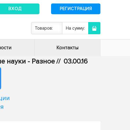
ВХОД
РЕГИСТРАЦИЯ
Товаров:
На сумму:
ости
Контакты
е науки - Разное
//
03.00.16
ции
ия