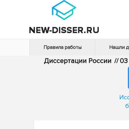
Правила работы
Нашли 
Диссертации России
//
03
Ис
б