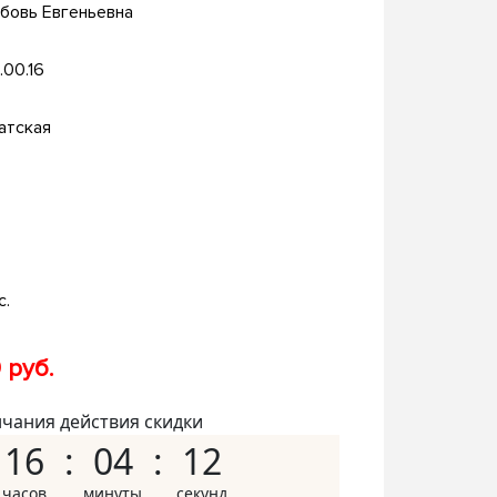
бовь Евгеньевна
.00.16
атская
с.
 руб.
нчания действия скидки
16
04
11