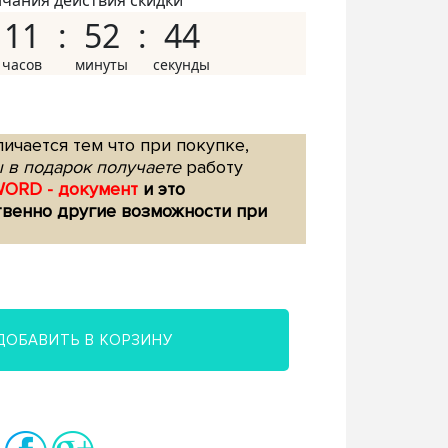
нчания действия скидки
11
52
43
ичается тем что при покупке,
 в подарок получаете
работу
WORD - документ
и это
твенно другие возможности при
ДОБАВИТЬ В КОРЗИНУ