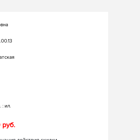
овна
.00.13
атская
. : ил.
 руб.