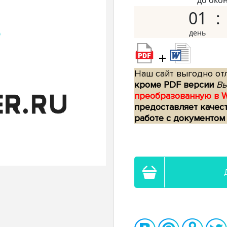
до око
01
+
Наш сайт выгодно отл
кроме PDF версии
Вы
преобразованную в 
предоставляет качес
работе с документом