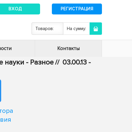
ВХОД
РЕГИСТРАЦИЯ
Товаров:
На сумму:
ости
Контакты
 науки - Разное
//
03.00.13 -
тора
твия