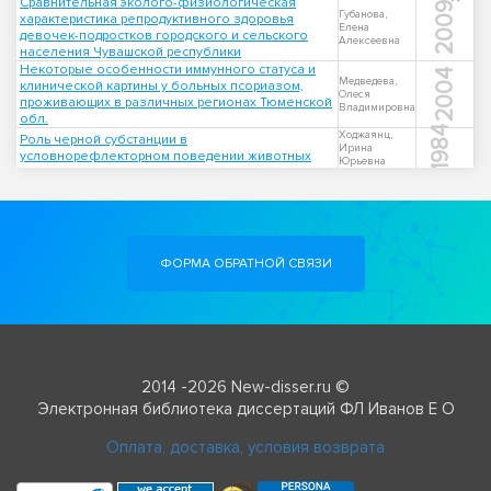
Сравнительная эколого-физиологическая
2009
Губанова,
характеристика репродуктивного здоровья
Елена
девочек-подростков городского и сельского
Алексеевна
населения Чувашской республики
Некоторые особенности иммунного статуса и
2004
Медведева,
клинической картины у больных псориазом,
Олеся
проживающих в различных регионах Тюменской
Владимировна
обл.
1984
Ходжаянц,
Роль черной субстанции в
Ирина
условнорефлекторном поведении животных
Юрьевна
ФОРМА ОБРАТНОЙ СВЯЗИ
2014 -2026 New-disser.ru ©
Электронная библиотека диссертаций ФЛ Иванов Е О
Оплата, доставка, условия возврата