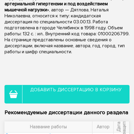
артериальной гипертензии и под воздействием
мышечной нагрузки
», автор — Дятлова, Наталья
Николаевна, относится к типу: кандидатская
диссертация по специальности 03.00.13. Работа
подготовлена в городе Челябинск в 1998 году. Объем
работы: 132 с. : ил.. Внутренний код товара: 01000206799.
На странице представлены основные сведения о
диссертации, включая название, автора, год, город, тип
работы и шифр специальности.
ДОБАВИТЬ ДИССЕРТАЦИЮ В КОРЗИНУ
Рекомендуемые диссертации данного раздела
ы
Д
а
т
а
з
а
щ
и
т
Название работы
Автор