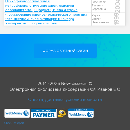
2004
Психофизиологические и
Розенберг,
нейрофизиологические характеристики
Евгения
Сергеевна
опознания эмоций радости, гнева и страха
Формирование кардиоэлектрического поля при
1999
Харин,
"вспышечном" типе активации миокарда
Сергей
Николаевич
желудочков : На примере птиц
ФОРМА ОБРАТНОЙ СВЯЗИ
2014 -2026 New-disser.ru ©
Электронная библиотека диссертаций ФЛ Иванов Е О
Оплата, доставка, условия возврата
Check passport