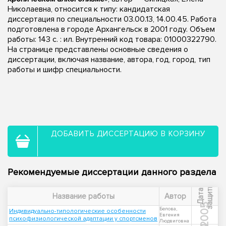
Николаевна, относится к типу: кандидатская
диссертация по специальности 03.00.13, 14.00.45. Работа
подготовлена в городе Архангельск в 2001 году. Объем
работы: 143 с. : ил. Внутренний код товара: 01000322790.
На странице представлены основные сведения о
диссертации, включая название, автора, год, город, тип
работы и шифр специальности.
ДОБАВИТЬ ДИССЕРТАЦИЮ В КОРЗИНУ
Рекомендуемые диссертации данного раздела
ы
Д
а
т
а
з
а
щ
и
т
Название работы
Автор
2005
Белова,
Индивидуально-типологические особенности
Евгения
психофизиологической адаптации у спортсменов
Людвиговна