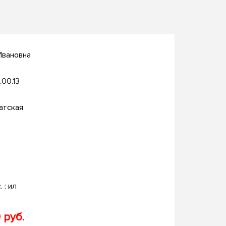
Ивановна
.00.13
атская
. : ил
 руб.