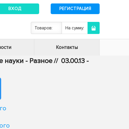
ВХОД
РЕГИСТРАЦИЯ
Товаров:
На сумму:
ости
Контакты
 науки - Разное
//
03.00.13 -
го
ого