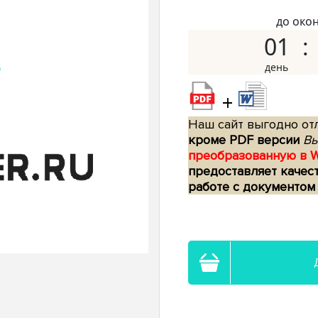
до око
01
+
Наш сайт выгодно отл
кроме PDF версии
Вы
преобразованную в 
предоставляет качес
работе с документом