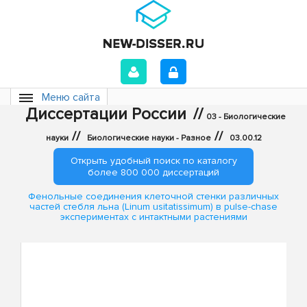
Меню сайта
Диссертации России
//
03 - Биологические
//
//
науки
Биологические науки - Разное
03.00.12
Открыть удобный поиск по каталогу
более 800 000 диссертаций
Фенольные соединения клеточной стенки различных
частей стебля льна (Linum usitatissimum) в pulse-chase
экспериментах с интактными растениями