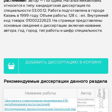
растениями
», автор — Погодина, Наталья Михайловна,
относится к типу: кандидатская диссертация по
специальности 03.00.12. Работа подготовлена в городе
Казань в 1999 году. Объем работы: 128 с. : ил.. Внутренний
код товара: 01000222623. На странице представлены
основные сведения о диссертации, включая название,
автора, год, город, тип работы и шифр специальности.
ДОБАВИТЬ ДИССЕРТАЦИЮ В КОРЗИНУ
Рекомендуемые диссертации данного раздела
ы
Д
а
т
а
з
а
щ
и
т
Название работы
Автор
2002
Наврузбекова,
Световая и гормональная реактивация УФ-
Мунира
ингибирования роста растений
Давлатшоевна
Исследование физиологических процессов при