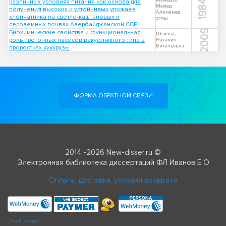
Мамедов,
различных условиях питания как основа для
1984
Мамед
получения высоких и устойчивых урожаев
Алимамед
хлопчатника на светло-каштановых и
оглы
сероземных почвах Азербайджанской ССР
2009
Биохимические свойства и функциональная
Шахова,
роль протонных насосов вакуолярного типа в
Наталия
Витальевна
проростках кукурузы
ФОРМА ОБРАТНОЙ СВЯЗИ
2014 -2026 New-disser.ru ©
Электронная библиотека диссертаций ФЛ Иванов Е О
Оплата, доставка, условия возврата
Check passport