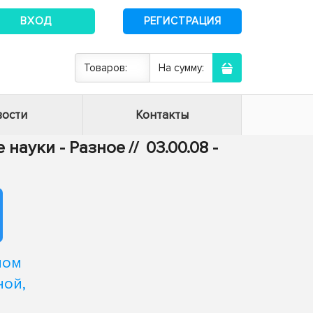
ВХОД
РЕГИСТРАЦИЯ
Товаров:
На сумму:
ости
Контакты
 науки - Разное
//
03.00.08 -
ном
ной,