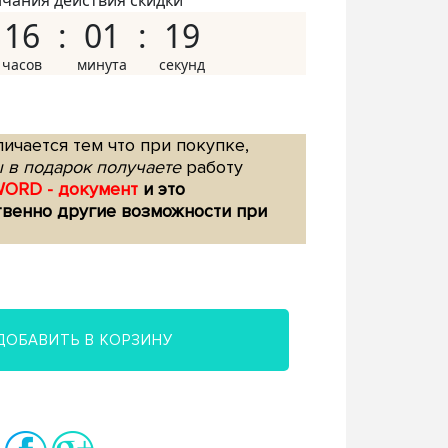
нчания действия скидки
16
01
18
ичается тем что при покупке,
 в подарок получаете
работу
WORD - документ
и это
твенно другие возможности при
ДОБАВИТЬ В КОРЗИНУ