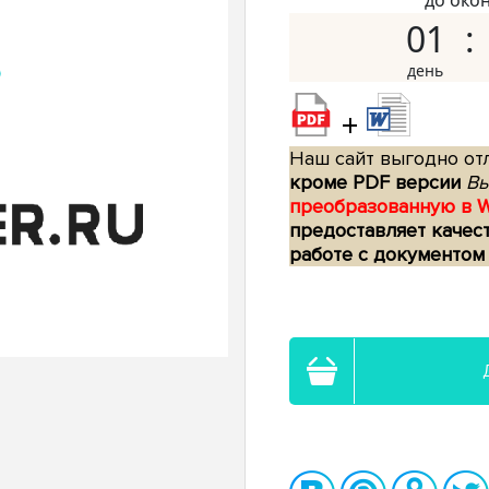
до око
01
+
Наш сайт выгодно отл
кроме PDF версии
Вы
преобразованную в 
предоставляет качес
работе с документом