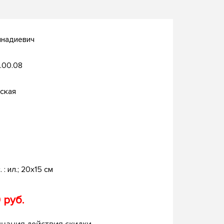
ннадиевич
.00.08
ская
. : ил.; 20х15 см
 руб.