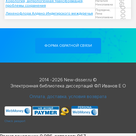
1998
Хорология, антропогенная трансформация,
Наталия
Николаевна
проблемы сохранения
2000
Порядина,
Лихенофлора Алдано-Индигирского междуречья
Лена
Николаевна
ФОРМА ОБРАТНОЙ СВЯЗИ
2014 -2026 New-disser.ru ©
Электронная библиотека диссертаций ФЛ Иванов Е О
Оплата, доставка, условия возврата
Check passport