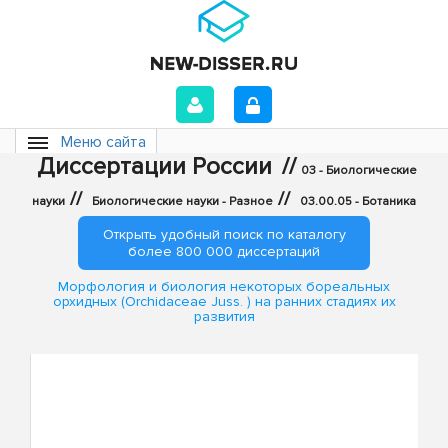
Меню сайта
Диссертации России
//
03 - Биологические
//
//
науки
Биологические науки - Разное
03.00.05 - Ботаника
Открыть удобный поиск по каталогу
более 800 000 диссертаций
Морфология и биология некоторых бореальных
орхидных (Orchidaceae Juss. ) на ранних стадиях их
развития