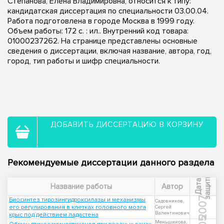
Степанова, Елена Владимировна, относится к типу:
кандидатская диссертация по специальности 03.00.04.
Работа подготовлена в городе Москва в 1999 году.
Объем работы: 172 с. : ил.. Внутренний код товара:
01000237262. На странице представлены основные
сведения о диссертации, включая название, автора, год,
город, тип работы и шифр специальности.
ДОБАВИТЬ ДИССЕРТАЦИЮ В КОРЗИНУ
Рекомендуемые диссертации данного раздела
ы
Д
а
т
а
з
а
щ
и
т
Название работы
Автор
2007
Биосинтез тирозингидроксилазы и механизмы
Садовников,
его регулирования в клетках головного мозга
Сергей
Валентинович
крыс под действием ладастена
Меньшикова,