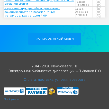
2005
Обмен гликозаминогликанов при резаных ранах
Надежда
брюшной стенки
Николаевна
2000
Изучение структурно-функциональных
Дикий,
закономерностей в парамагнитных
Александр
Игоревич
металлобелках методом ЯМР
ФОРМА ОБРАТНОЙ СВЯЗИ
2014 -2026 New-disser.ru ©
Электронная библиотека диссертаций ФЛ Иванов Е О
Оплата, доставка, условия возврата
Check passport