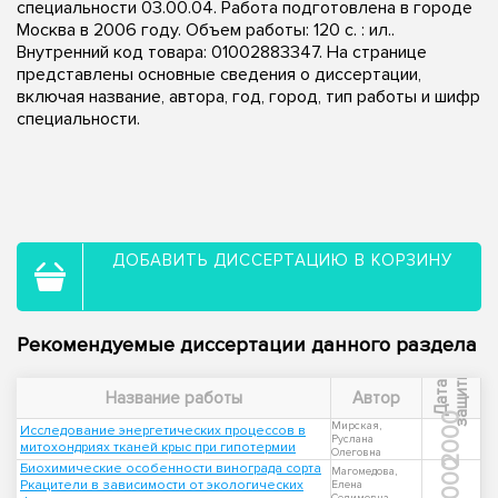
специальности 03.00.04. Работа подготовлена в городе
Москва в 2006 году. Объем работы: 120 с. : ил..
Внутренний код товара: 01002883347. На странице
представлены основные сведения о диссертации,
включая название, автора, год, город, тип работы и шифр
специальности.
ДОБАВИТЬ ДИССЕРТАЦИЮ В КОРЗИНУ
Рекомендуемые диссертации данного раздела
ы
Д
а
т
а
з
а
щ
и
т
Название работы
Автор
2000
Мирская,
Исследование энергетических процессов в
Руслана
митохондриях тканей крыс при гипотермии
Олеговна
2000
Биохимические особенности винограда сорта
Магомедова,
Ркацители в зависимости от экологических
Елена