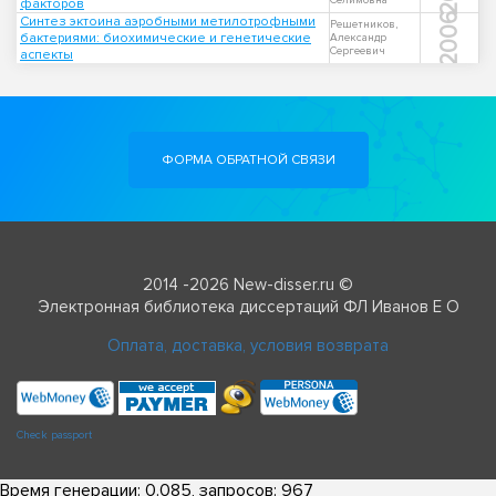
Селимовна
факторов
2006
Синтез эктоина аэробными метилотрофными
Решетников,
бактериями: биохимические и генетические
Александр
Сергеевич
аспекты
ФОРМА ОБРАТНОЙ СВЯЗИ
2014 -2026 New-disser.ru ©
Электронная библиотека диссертаций ФЛ Иванов Е О
Оплата, доставка, условия возврата
Check passport
Время генерации: 0.085, запросов: 967