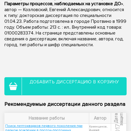
Параметры процессов, наблюдаемых на установке ДО
»,
автор — Козловский, Евгений Александрович, относится
к типу: докторская диссертация по специальности
01.04.23. Работа подготовлена в городе Протвино в 1999
году. Объем работы: 213 с. : ил.. Внутренний код товара:
01000283374. На странице представлены основные
сведения о диссертации, включая название, автора, год,
город, тип работы и шифр специальности.
ДОБАВИТЬ ДИССЕРТАЦИЮ В КОРЗИНУ
Рекомендуемые диссертации данного раздела
ы
Д
а
т
а
з
а
щ
и
т
Название работы
Автор
Поиск лептокварков первого поколения при
2017
Каменщиков,
парном рождении в протон-протонных
Андрей