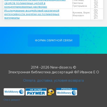
1985
Плетнева,
свойств полимерных цепей в
Светлана
Григорьевна
концентрированных растворах
Исследование воздействий различной
1998
Кунижев, Борис
интенсивности энергии на полимерные
Иналович
материалы
ФОРМА ОБРАТНОЙ СВЯЗИ
2014 -2026 New-disser.ru ©
Электронная библиотека диссертаций ФЛ Иванов Е О
Оплата, доставка, условия возврата
Check passport