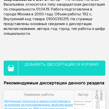
Васильевна, относится к типу: кандидатская диссертация
по специальности 01.04.19. Работа подготовлена в
городе Москва в 2000 году. Объем работы: 192 с..
Внутренний код товара: 01000310215. На странице
представлены основные сведения о диссертации,
включая название, автора, год, город, тип работы и шифр
специальности.
ДОБАВИТЬ ДИССЕРТАЦИЮ В КОРЗИНУ
Рекомендуемые диссертации данного раздела
ы
Д
а
т
а
з
а
щ
и
т
Название работы
Автор
1984
Медленные процессы в сшитых эластомерах и
Ревякин, Борис
их влияние на долговременные свойства резин
Иванович
Моделирование на ЭВМ конформационных