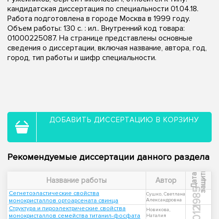
кандидатская диссертация по специальности 01.04.18.
Работа подготовлена в городе Москва в 1999 году.
Объем работы: 130 с. : ил.. Внутренний код товара:
01000225087. На странице представлены основные
сведения о диссертации, включая название, автора, год,
город, тип работы и шифр специальности.
ДОБАВИТЬ ДИССЕРТАЦИЮ В КОРЗИНУ
Рекомендуемые диссертации данного раздела
ы
Д
а
т
а
з
а
щ
и
т
Название работы
Автор
1985
Сегнетоэластические свойства
Сушко, Светлана
монокристаллов ортоарсената свинца
Александровна
Структура и пироэлектрические свойства
2012
Новикова,
монокристаллов семейства титанил-фосфата
Наталия