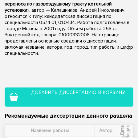
переноса по газовоздушному тракту котельной
установки
», автор — Калашников, Андрей Николаевич,
относится к типу: кандидатская диссертация по
специальности 05.14.01, 01.04.14. Работа подготовлена в
городе Москва в 2001 году. Объем работы: 258 с..
Внутренний код товара: 01000332008. На странице
представлены основные сведения о диссертации,
включая название, автора, год, город, тип работы и шифр
специальности.
ДОБАВИТЬ ДИССЕРТАЦИЮ В КОРЗИНУ
Рекомендуемые диссертации данного раздела
ы
Д
а
т
а
з
а
щ
и
т
Название работы
Автор