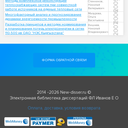
2009
Методы комплексной реконструкции
Стенников,
теплоснабжающих систем при совместной
Николай
Валерьевич
работе источников на единые тепловые сети
2006
Мазурова,
Многофакторный анализ и прогнозирование
Ольга
динамики энергоемкости промышленности
Васильевна
2007
Разработка принципов и методик нормирования
Вишнев,
и планирования потерь электроэнергии в сетях
Николай
Владимирович
110-500 кв ОАО "НЭС Кыргызстана"
ФОРМА ОБРАТНОЙ СВЯЗИ
2014 -2026 New-disser.ru ©
Электронная библиотека диссертаций ФЛ Иванов Е О
Оплата, доставка, условия возврата