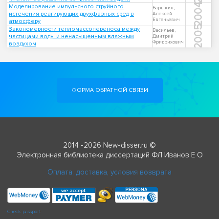
2004
Моделирование импульсного струйного
Барыкин,
истечения реагирующих двухфазных сред в
Алексей
Евгеньевич
атмосферу
2005
Закономерности тепломассопереноса между
Васильев,
частицами воды и ненасыщенным влажным
Дмитрий
Фридрихович
воздухом
ФОРМА ОБРАТНОЙ СВЯЗИ
2014 -2026 New-disser.ru ©
Электронная библиотека диссертаций ФЛ Иванов Е О
Оплата, доставка, условия возврата
Check passport