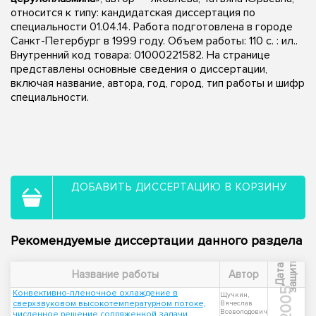
относится к типу: кандидатская диссертация по
специальности 01.04.14. Работа подготовлена в городе
Санкт-Петербург в 1999 году. Объем работы: 110 с. : ил..
Внутренний код товара: 01000221582. На странице
представлены основные сведения о диссертации,
включая название, автора, год, город, тип работы и шифр
специальности.
ДОБАВИТЬ ДИССЕРТАЦИЮ В КОРЗИНУ
Рекомендуемые диссертации данного раздела
ы
Д
а
т
а
з
а
щ
и
т
Название работы
Автор
2005
Конвективно-пленочное охлаждение в
Щучкин,
сверхзвуковом высокотемпературном потоке,
Вячеслав
Всеволодович
численное решение сопряженной задачи