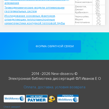
Хажисмелович
алюминия
1998
Джаватов,
Термодинамические модели оптимизации
Джават
геотермальных систем
Курбанович
2006
Исследование основных факторов,
Чернышёва,
определяющих теплотранспортные
Мария
Анатольевна
характеристики контурной тепловой трубы
ФОРМА ОБРАТНОЙ СВЯЗИ
2014 -2026 New-disser.ru ©
Электронная библиотека диссертаций ФЛ Иванов Е О
Оплата, доставка, условия возврата
Check passport