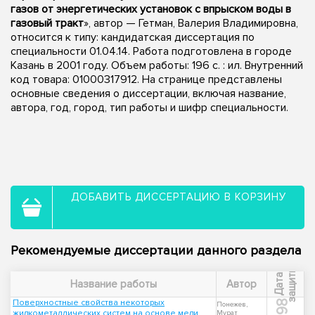
газов от энергетических установок с впрыском воды в
газовый тракт
», автор — Гетман, Валерия Владимировна,
относится к типу: кандидатская диссертация по
специальности 01.04.14. Работа подготовлена в городе
Казань в 2001 году. Объем работы: 196 с. : ил. Внутренний
код товара: 01000317912. На странице представлены
основные сведения о диссертации, включая название,
автора, год, город, тип работы и шифр специальности.
ДОБАВИТЬ ДИССЕРТАЦИЮ В КОРЗИНУ
Рекомендуемые диссертации данного раздела
ы
Д
а
т
а
з
а
щ
и
т
Название работы
Автор
Поверхностные свойства некоторых
1998
Понежев,
жидкометаллических систем на основе меди,
Мурат