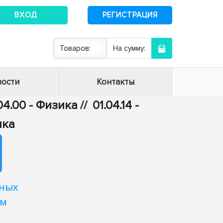
ВХОД
РЕГИСТРАЦИЯ
Товаров:
На сумму:
ости
Контакты
04.00 - Физика
//
01.04.14 -
ика
чных
ем