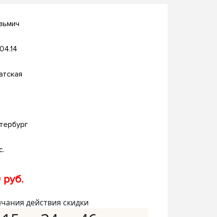
узьмич
.04.14
атская
тербург
с.
 руб.
нчания действия скидки