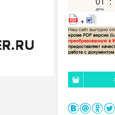
01
+
Наш сайт выгодно отл
кроме PDF версии
Вы
преобразованную в 
предоставляет качес
работе с документом