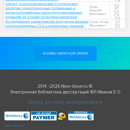
Синтез, электрофизические и оптические
2010
Гусев,
свойства тонкопленочных полимерных и
Алексей
металлополимерных наноструктурированных
Васильевич
покрытий на основе поли-пара-ксилилена
2002
Исследование характеристик излучения мощных
Глухих, Игорь
электроразрядных CO2 и эксимерных лазеров
Васильевич
ФОРМА ОБРАТНОЙ СВЯЗИ
2014 -2026 New-disser.ru ©
Электронная библиотека диссертаций ФЛ Иванов Е О
Оплата, доставка, условия возврата
Check passport