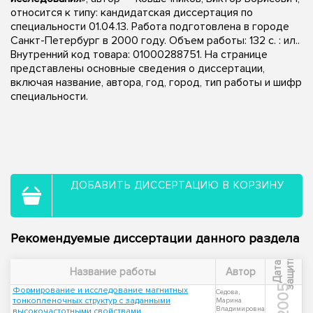
относится к типу: кандидатская диссертация по
специальности 01.04.13. Работа подготовлена в городе
Санкт-Петербург в 2000 году. Объем работы: 132 с. : ил..
Внутренний код товара: 01000288751. На странице
представлены основные сведения о диссертации,
включая название, автора, год, город, тип работы и шифр
специальности.
ДОБАВИТЬ ДИССЕРТАЦИЮ В КОРЗИНУ
Рекомендуемые диссертации данного раздела
ы
Д
а
т
а
з
а
щ
и
т
Название работы
Автор
2005
Формирование и исследование магнитных
Седова,
тонкопленочных структур с заданными
Марина
Владимировна
высокочастотными свойствами