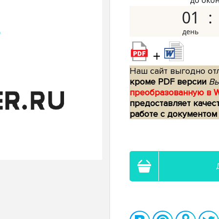
до око
01
+
Наш сайт выгодно отл
кроме PDF версии
Вы
преобразованную в 
предоставляет качес
работе с документом