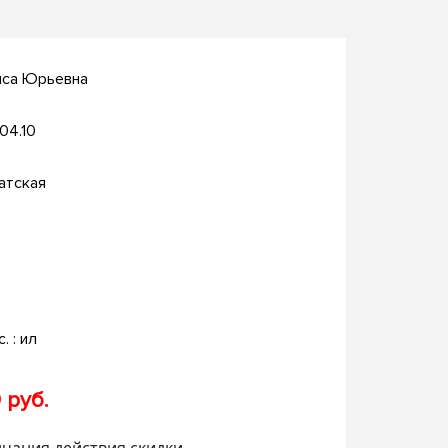
иса Юрьевна
.04.10
атская
с. : ил
 руб.