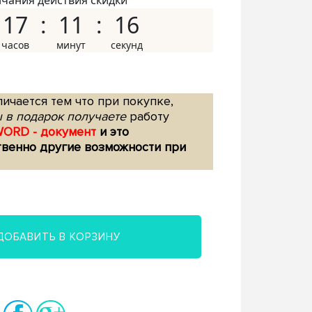
нчания действия скидки
17
11
15
ичается тем что при покупке,
 в подарок получаете
работу
WORD - документ
и это
твенно другие возможности при
ДОБАВИТЬ В КОРЗИНУ