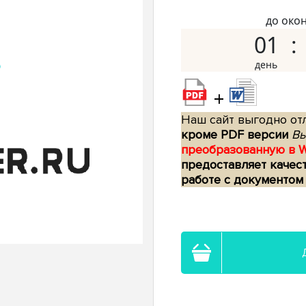
до око
01
+
Наш сайт выгодно отл
кроме PDF версии
Вы
преобразованную в 
предоставляет качес
работе с документом