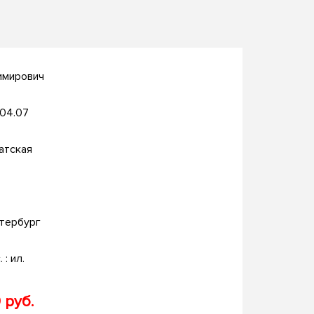
имирович
.04.07
атская
тербург
 : ил.
 руб.