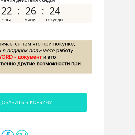
нчания действия скидки
22
26
23
ичается тем что при покупке,
 в подарок получаете
работу
WORD - документ
и это
твенно другие возможности при
ДОБАВИТЬ В КОРЗИНУ