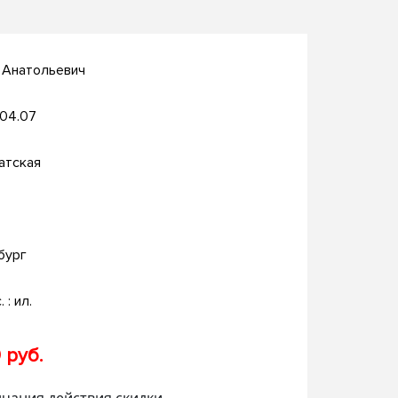
 Анатольевич
.04.07
атская
бург
. : ил.
 руб.