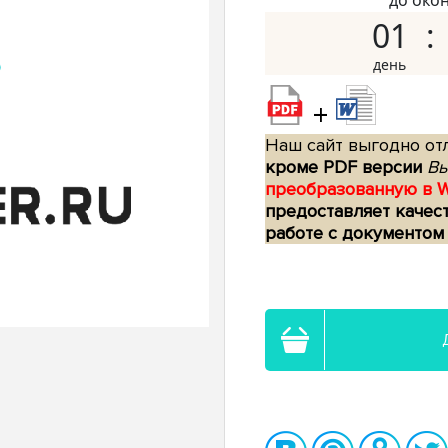
до око
01
+
Наш сайт выгодно отл
кроме PDF версии
Вы
преобразованную в 
предоставляет качес
работе с документом