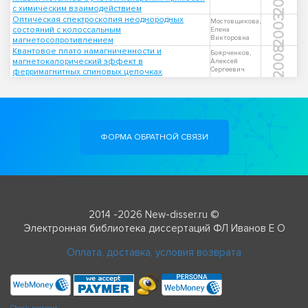
с химическим взаимодействием
2003
Оптическая спектроскопия неоднородных
Мостовщикова,
состояний с колоссальным
Елена
Викторовна
магнетосопротивлением
2008
Квантовое плато намагниченности и
Боярченков,
магнетокалорический эффект в
Алексей
Сергеевич
ферримагнитных спиновых цепочках
ФОРМА ОБРАТНОЙ СВЯЗИ
2014 -2026 New-disser.ru ©
Электронная библиотека диссертаций ФЛ Иванов Е О
Оплата, доставка, условия возврата