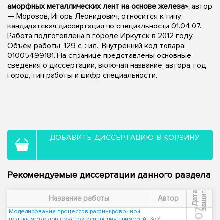
аморфных металлических лент на основе железа
», автор
— Морозов, Игорь Леонидович, относится к типу:
кандидатская диссертация по специальности 01.04.07.
Работа подготовлена в городе Иркутск в 2012 году.
Объем работы: 129 с. : ил.. Внутренний код товара:
01005499181. На странице представлены основные
сведения о диссертации, включая название, автора, год,
город, тип работы и шифр специальности.
ДОБАВИТЬ ДИССЕРТАЦИЮ В КОРЗИНУ
Рекомендуемые диссертации данного раздела
ы
Д
а
т
а
з
а
щ
и
т
Название работы
Автор
2007
Моделирование процессов рафинировочной
плавки металлов с учетом испарения примесей
Зо У