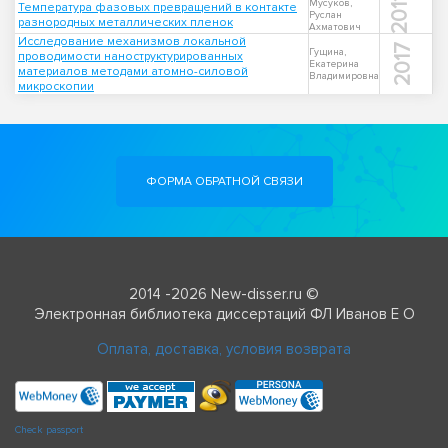
2011
Мусуков,
Температура фазовых превращений в контакте
Руслан
разнородных металлических пленок
Ахматович
Исследование механизмов локальной
2017
Гущина,
проводимости наноструктурированных
Екатерина
материалов методами атомно-силовой
Владимировна
микроскопии
ФОРМА ОБРАТНОЙ СВЯЗИ
2014 -2026 New-disser.ru ©
Электронная библиотека диссертаций ФЛ Иванов Е О
Оплата, доставка, условия возврата
Check passport