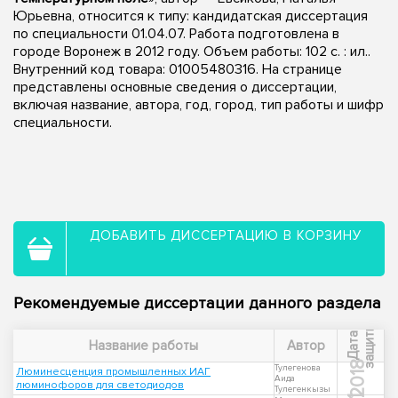
Юрьевна, относится к типу: кандидатская диссертация
по специальности 01.04.07. Работа подготовлена в
городе Воронеж в 2012 году. Объем работы: 102 с. : ил..
Внутренний код товара: 01005480316. На странице
представлены основные сведения о диссертации,
включая название, автора, год, город, тип работы и шифр
специальности.
ДОБАВИТЬ ДИССЕРТАЦИЮ В КОРЗИНУ
Рекомендуемые диссертации данного раздела
ы
Д
а
т
а
з
а
щ
и
т
Название работы
Автор
2018
Тулегенова
Люминесценция промышленных ИАГ
Аида
люминофоров для светодиодов
Тулегенкызы